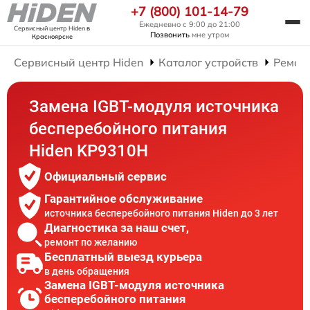
+7 (800) 101-14-79
Ежедневно с 9:00 до 21:00
Сервисный центр Hiden
в
Позвонить
мне утром
Красноярске
Сервисный центр Hiden
Каталог устройств
Ремон
Замена IGBT-модуля источника
бесперебойного питания
Hiden KP9310H
Официальный сервис
Гарантийное обслуживание
источника бесперебойного питания Hiden до 3 лет
Диагностика за наш счет,
ремонт по желанию
Бесплатный выезд курьера
в день обращения
Замена IGBT-модуля источника
бесперебойного питания