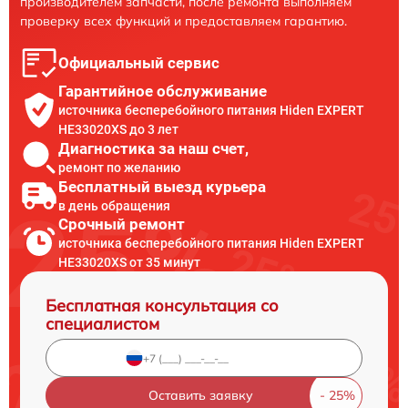
производителем запчасти, после ремонта выполняем
проверку всех функций и предоставляем гарантию.
Официальный сервис
Гарантийное обслуживание
источника бесперебойного питания Hiden EXPERT
HE33020XS до 3 лет
Диагностика за наш счет,
ремонт по желанию
Бесплатный выезд курьера
в день обращения
Срочный ремонт
источника бесперебойного питания Hiden EXPERT
HE33020XS от 35 минут
Бесплатная консультация со
специалистом
Оставить заявку